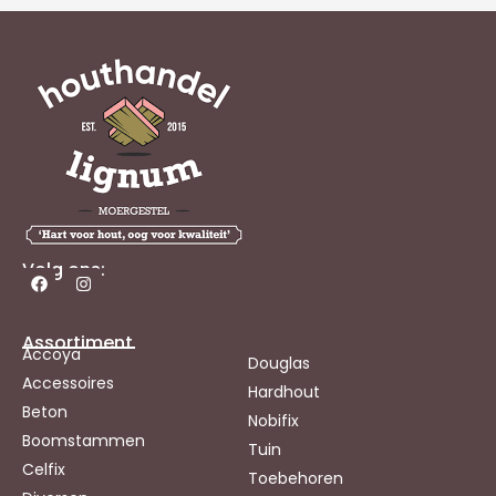
Volg ons:
Assortiment
Accoya
Douglas
Accessoires
Hardhout
Beton
Nobifix
Boomstammen
Tuin
Celfix
Toebehoren