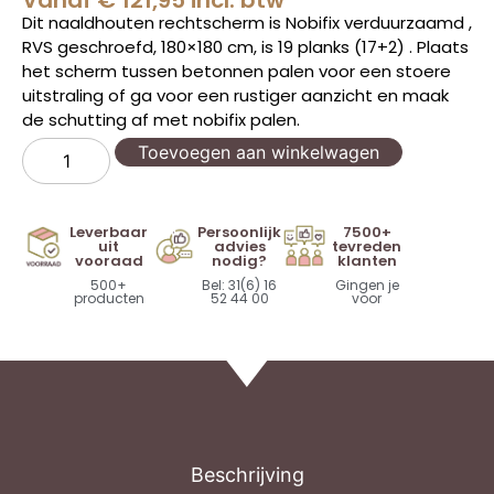
Vanaf
€
121,95
incl. btw
Dit naaldhouten rechtscherm is Nobifix verduurzaamd ,
RVS geschroefd, 180×180 cm, is 19 planks (17+2) . Plaats
het scherm tussen betonnen palen voor een stoere
uitstraling of ga voor een rustiger aanzicht en maak
de schutting af met nobifix palen.
Toevoegen aan winkelwagen
Leverbaar
Persoonlijk
7500+
uit
advies
tevreden
vooraad
nodig?
klanten
500+
Bel: 31(6) 16
Gingen je
producten
52 44 00
voor
Beschrijving