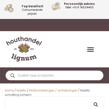
Persoonlijk advies
Top kwaliteit
0Bel: +31 6 16524400
Concurrerende
prijzen
Home
/
Nobifix
/
Erfafscheidingen / omheiningen
/ Nobifix
schutting scherm