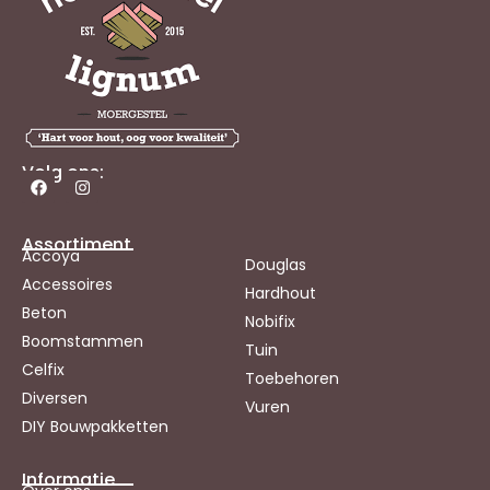
Volg ons:
Assortiment
Accoya
Douglas
Accessoires
Hardhout
Beton
Nobifix
Boomstammen
Tuin
Celfix
Toebehoren
Diversen
Vuren
DIY Bouwpakketten
Informatie