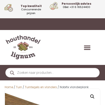
Persoonlijk advies
Top kwaliteit
0Bel: +31 6 16524400
Concurrerende
prijzen
Home
/
Tuin
/
Tuintegels en vlonders
/ Nobifix vlonderplank