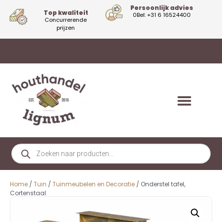
Persoonlijk advies
Top kwaliteit
0Bel: +31 6 16524400
Concurrerende
prijzen
Home
/
Tuin
/
Tuinmeubelen en Decoratie
/ Onderstel tafel,
Cortenstaal