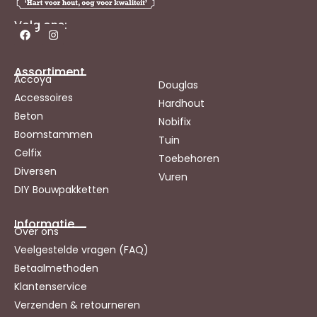
Volg ons:
Assortiment
Accoya
Douglas
Accessoires
Hardhout
Beton
Nobifix
Boomstammen
Tuin
Celfix
Toebehoren
Diversen
Vuren
DIY Bouwpakketten
Informatie
Over ons
Veelgestelde vragen (FAQ)
Betaalmethoden
Klantenservice
Verzenden & retourneren