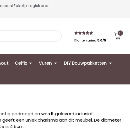
account
Zakelijk registreren
0
Klantervaring
5.0/5
hout
Celfix
Vuren
DIY Bouwpakketten
matig gedroogd en wordt geleverd inclusief
m geeft een uniek charisma aan dit meubel. De diameter
te is 4.5cm.