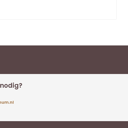
 nodig?
num.nl