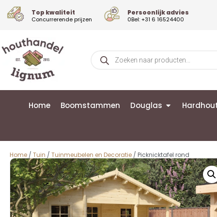
Top kwaliteit
Persoonlijk advies
Concurrerende prijzen
0Bel: +31 6 16524400
Home
Boomstammen
Douglas
Hardhou
Home
/
Tuin
/
Tuinmeubelen en Decoratie
/ Picknicktafel rond