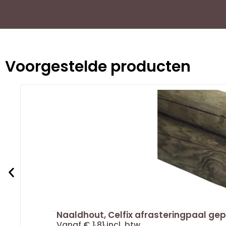
Voorgestelde producten
Naaldhout, Celfix afrasteringpaal ge
Vanaf
€
1,81
incl. btw