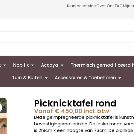
Klantenservice
Over Ons
FAQ
Mijn 
t
Nobifix
Accoya
Thermisch gemodificeerd 
Tuin & Buiten
Accessoires & Toebehoren
Picknicktafel rond
Vanaf
€
450,00
incl. btw
Deze geimpregneerde picknicktafel is kunst
bevestigingsmaterialen. De leuke ronde vor
is 219cm x een hoogte van 73cm. De plankdik