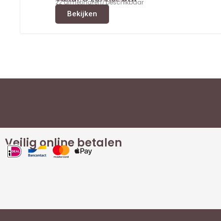
22 afmeting(en) beschikbaar
Bekijken
Veilig online betalen