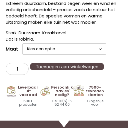
Extreem duurzaam, bestand tegen weer en wind én
volledig onbehandeld – precies zoals de natuur het
bedoeld heeft. De speelse vormen en warme
uitstraling maken elke tuin nét wat mooier.
Sterk. Duurzaam. Karaktervol.
Dat is robinia.
Maat
Toevoegen aan winkelwagen
Leverbaar
Persoonlijk
7500+
uit
advies
tevreden
vooraad
nodig?
klanten
500+
Bel: 31(6) 16
Gingen je
producten
52 44 00
voor