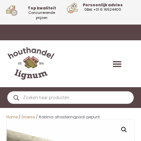
Persoonlijk advies
Top kwaliteit
0Bel: +31 6 16524400
Concurrerende
prijzen
Home
/
Diverse
/ Robinia afrasteringpaal gepunt