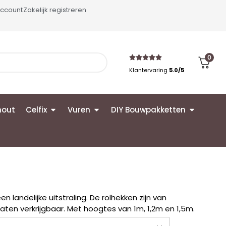
account
Zakelijk registreren
0
Klantervaring
5.0/5
hout
Celfix
Vuren
DIY Bouwpakketten
 landelijke uitstraling. De rolhekken zijn van
aten verkrijgbaar. Met hoogtes van 1m, 1,2m en 1,5m.