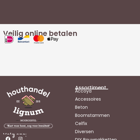
Veilig online betalen
Assortiment
Accoya
Accessoires
Beton
Boomstammen
Celfix
Diversen
Volg ons:
DIY Bouwpakketten