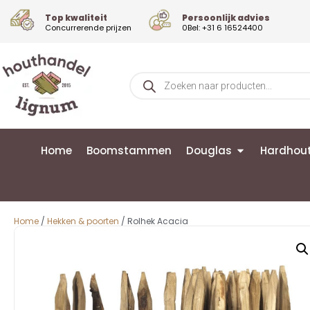
Top kwaliteit
Persoonlijk advies
Concurrerende prijzen
0Bel: +31 6 16524400
Home
Boomstammen
Douglas
Hardhou
Home
/
Hekken & poorten
/ Rolhek Acacia