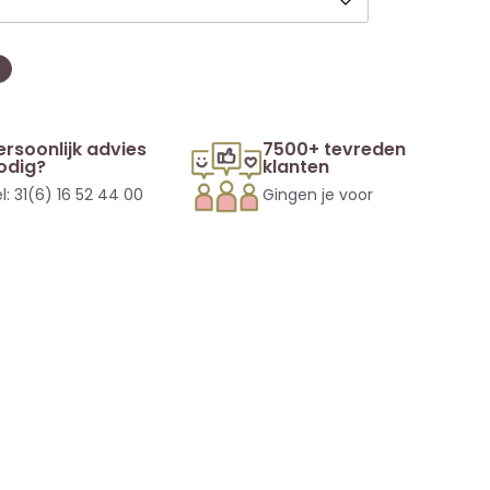
ersoonlijk advies
7500+ tevreden
odig?
klanten
l: 31(6) 16 52 44 00
Gingen je voor