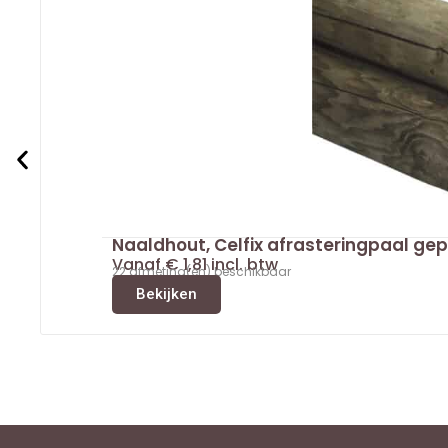
Naaldhout, Celfix afrasteringpaal ge
Vanaf
€
1,81
incl. btw
22 afmeting(en) beschikbaar
Bekijken