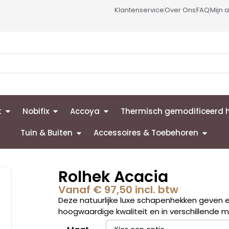
Klantenservice
Over Ons
FAQ
Mijn 
t
Nobifix
Accoya
Thermisch gemodificeerd 
Tuin & Buiten
Accessoires & Toebehoren
Rolhek Acacia
Vanaf
€
97,50
incl. btw
Deze natuurlijke luxe schapenhekken geven een
hoogwaardige kwaliteit en in verschillende m