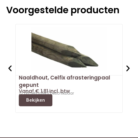
Voorgestelde producten
Naaldhout, Celfix afrasteringpaal
Doug
Van
gepunt
3 afm
Vanaf
€
1,81
incl. btw
B
22 afmeting(en) beschikbaar
Bekijken