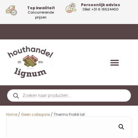
Persoonlijk advies
Top kwaliteit
0Bel: +31 6 16524400
Concurrerende
prijzen
Home
/
Geen categorie
/ Thermo Fraké lat