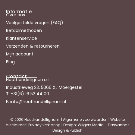
Informatie
Over ons
Veelgestelde vragen (FAQ)
Betaalmethoden
Klantenservice
Verzenden & retourneren
Mijn account
Blog
Contact
Houthandellignum.nl
Industrieweg 23, 5066 XJ Moergestel
T: +31(6) 16 52 44 00
E: info@houthandellignum.nl
© 2026 Houthandellignum |
Algemene voorwaarden
|
Website
disclaimer
|
Privacy verklaring
| Design: Wilgers Media – Dasvanbas
Design & Publish