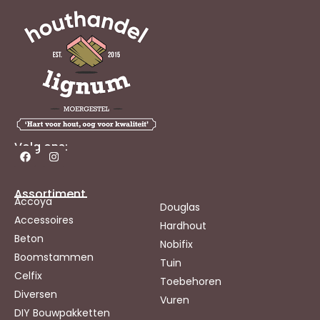
Volg ons:
Assortiment
Accoya
Douglas
Accessoires
Hardhout
Beton
Nobifix
Boomstammen
Tuin
Celfix
Toebehoren
Diversen
Vuren
DIY Bouwpakketten