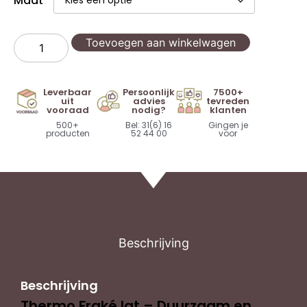
Maat
Toevoegen aan winkelwagen
Leverbaar
Persoonlijk
7500+
uit
advies
tevreden
vooraad
nodig?
klanten
500+
Bel: 31(6) 16
Gingen je
producten
52 44 00
voor
Beschrijving
Beschrijving
Thermo Fraké lat – Duurzaam en