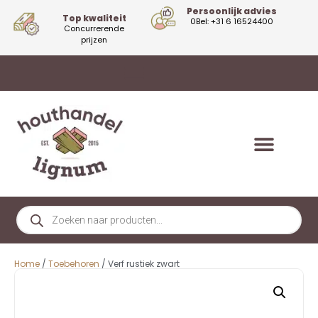
Persoonlijk advies
Top kwaliteit
0Bel: +31 6 16524400
Concurrerende
prijzen
Home
/
Toebehoren
/ Verf rustiek zwart