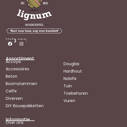
Volg ons:
Assortiment
Accoya
Douglas
Accessoires
Hardhout
Beton
Nobifix
Boomstammen
Tuin
Celfix
Toebehoren
Diversen
Vuren
DIY Bouwpakketten
Informatie
Over ons