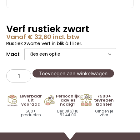
Verf rustiek zwart
Vanaf
€
32,60
incl. btw
Rustiek zwarte verf in blik à 1 liter.
Maat
Toevoegen aan winkelwagen
Leverbaar
Persoonlijk
7500+
uit
advies
tevreden
vooraad
nodig?
klanten
500+
Bel: 31(6) 16
Gingen je
producten
52 44 00
voor