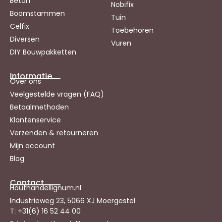
Beton
Nobifix
Boomstammen
Tuin
Celfix
Toebehoren
Diversen
Vuren
DIY Bouwpakketten
Informatie
Over ons
Veelgestelde vragen (FAQ)
Betaalmethoden
Klantenservice
Verzenden & retourneren
Mijn account
Blog
Contact
Houthandellignum.nl
Industrieweg 23, 5066 XJ Moergestel
T: +31(6) 16 52 44 00