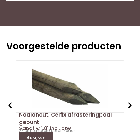
Voorgestelde producten
Naaldhout, Celfix afrasteringpaal
Doug
Van
gepunt
3 afm
Vanaf
€
1,81
incl. btw
B
22 afmeting(en) beschikbaar
Bekijken