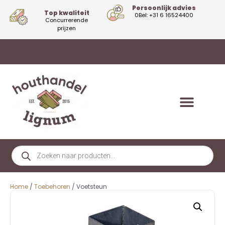
Persoonlijk advies
Top kwaliteit
0Bel: +31 6 16524400
Concurrerende
prijzen
Home
/
Toebehoren
/ Voetsteun