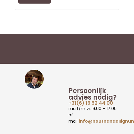
Persoonlijk
advies nodig?
+31(6) 16 52 44 00
ma t/m vr: 9.00 – 17.00
of
mail
info@houthandellignum