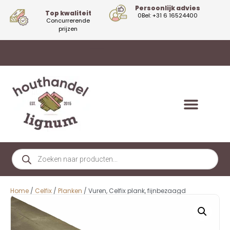
Persoonlijk advies
Top kwaliteit
0Bel: +31 6 16524400
Concurrerende
prijzen
Home
/
Celfix
/
Planken
/ Vuren, Celfix plank, fijnbezaagd