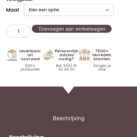
Maat
Toevoegen aan winkelwagen
Leverbaar
Persoonlijk
7500+
uit
advies
tevreden
vooraad
nodig?
klanten
500+
Bel: 31(6) 16
Gingen je
producten
52 44 00
voor
Beschrijving