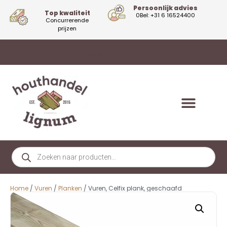
Persoonlijk advies
Top kwaliteit
0Bel: +31 6 16524400
Concurrerende
prijzen
Home
/
Vuren
/
Planken
/ Vuren, Celfix plank, geschaafd