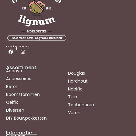
Volg ons:
Assortiment
Accoya
Douglas
Accessoires
Hardhout
Beton
Nobifix
Boomstammen
Tuin
Celfix
Toebehoren
Diversen
Vuren
DIY Bouwpakketten
Informatie