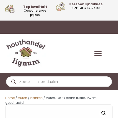
Persoonlijk advies
Top kwaliteit
0Bel: +31 6 16524400
Concurrerende
prijzen
Home
/
Vuren
/
Planken
/ Vuren, Celfix plank, rustiek zwart,
geschaafd