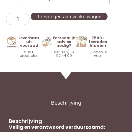
Toevoegen aan winkelwagen
Leverbaar
Persoonlijk
7500+
uit
advies
tevreden
vooraad
nodig?
klanten
500+
Bel: 31(6) 16
Gingen je
producten
52 44 00
voor
Beschrijving
Beschrijving
Veilig en verantwoord verduurzaamd: