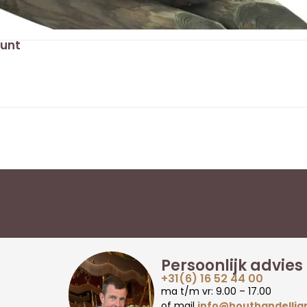
punt
Persoonlijk advies
+31(6) 16 52 44 00
ma t/m vr: 9.00 – 17.00
of mail
info@houthandellig