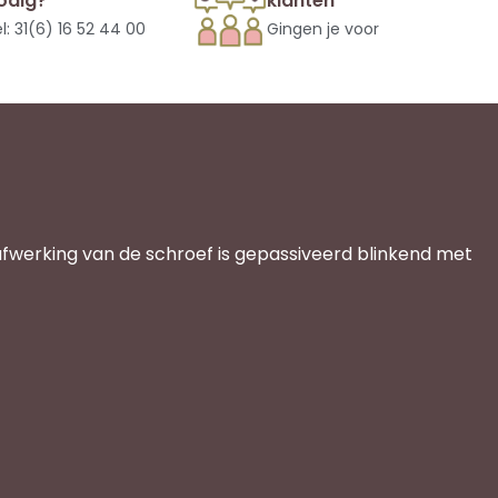
odig?
klanten
l: 31(6) 16 52 44 00
Gingen je voor
afwerking van de schroef is gepassiveerd blinkend met