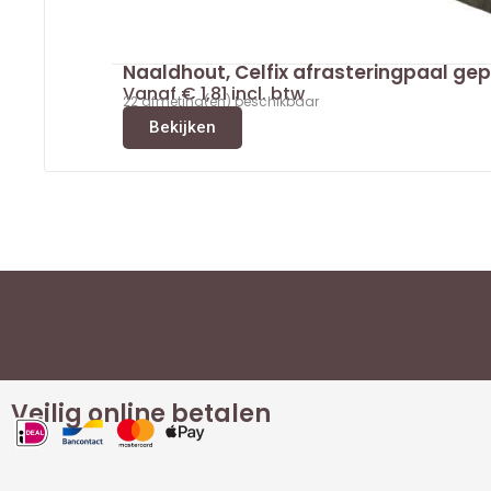
Naaldhout, Celfix afrasteringpaal ge
Vanaf
€
1,81
incl. btw
22 afmeting(en) beschikbaar
Bekijken
Veilig online betalen