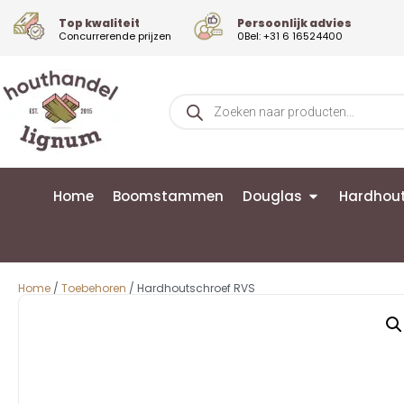
Top kwaliteit
Persoonlijk advies
Concurrerende prijzen
0Bel: +31 6 16524400
Home
Boomstammen
Douglas
Hardhou
Home
/
Toebehoren
/ Hardhoutschroef RVS