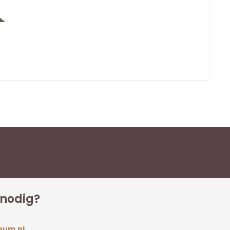
 nodig?
num.nl