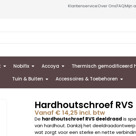
Klantenservice
Over Ons
FAQ
Mijn 
t
Nobifix
Accoya
Thermisch gemodificeerd 
Tuin & Buiten
Accessoires & Toebehoren
Hardhoutschroef RVS
Vanaf
€
14,25
incl. btw
De
hardhoutschroef RVS deeldraad
is sp
van hardhout. Dankzij het deeldraadontwerp 
wat zorgt voor een sterke en nette verbindin