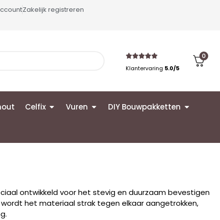
account
Zakelijk registreren
0
Klantervaring
5.0/5
hout
Celfix
Vuren
DIY Bouwpakketten
eciaal ontwikkeld voor het stevig en duurzaam bevestigen
wordt het materiaal strak tegen elkaar aangetrokken,
g.